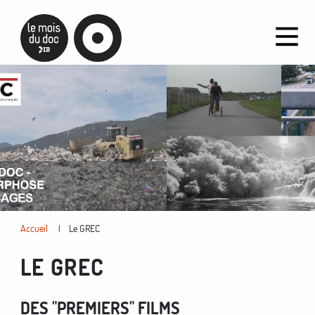
Aller
au
contenu
principal
You
Accueil
Le GREC
are
LE GREC
here
DES "PREMIERS" FILMS