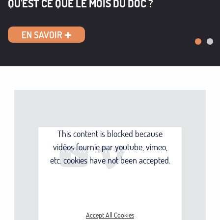
QU'EST CE QUE LE MOIS DU DOC ?
EN SAVOIR
Premie
Slide 
Sec
This content is blocked because
vidéos fournie par youtube, vimeo,
etc. cookies have not been accepted.
ONLY ACCEPT VIDÉOS
FOURNIE PAR YOUTUBE,
VIMEO, ETC. COOKIES
Accept All Cookies