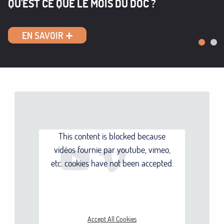
QU'EST CE QUE LE MOIS DU DOC ?
EN SAVOIR
Premie
Slide 
Sec
This content is blocked because
vidéos fournie par youtube, vimeo,
etc. cookies have not been accepted.
ONLY ACCEPT VIDÉOS
FOURNIE PAR YOUTUBE,
VIMEO, ETC. COOKIES
Accept All Cookies